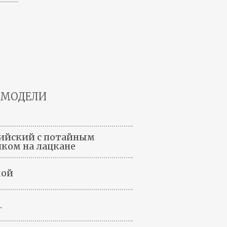
 МОДЕЛИ
ийский с потайным
ком на лацкане
мой
.