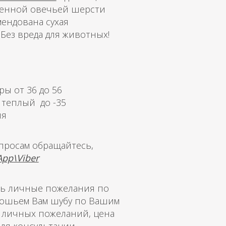
женной овечьей шерсти
мендована сухая
 Без вреда для животных!
ры от 36 до 56
; теплый до -35
ия
опросам обращайтесь,
pp\Viber
сть личные пожелания по
 сошьем Вам шубу по Вашим
х личных пожеланий, цена