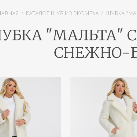
ЛАВНАЯ
/
КАТАЛОГ ШУБ ИЗ ЭКОМЕХА
/
ШУБКА "МА
УБКА "МАЛЬТА" 
СНЕЖНО-