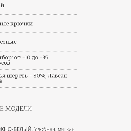
ый
ные крючки
езные
бор: от -10 до -35
усов
ья шерсть - 80%, Лавсан
%
Е МОДЕЛИ
ЕЖНО-БЕЛЫЙ.
Удобная, мягкая