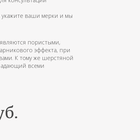
 Для консультации
, укажите ваши мерки и мы
 являются пористыми,
парникового эффекта, при
вами. К тому же шерстяной
бладающий всеми
уб.