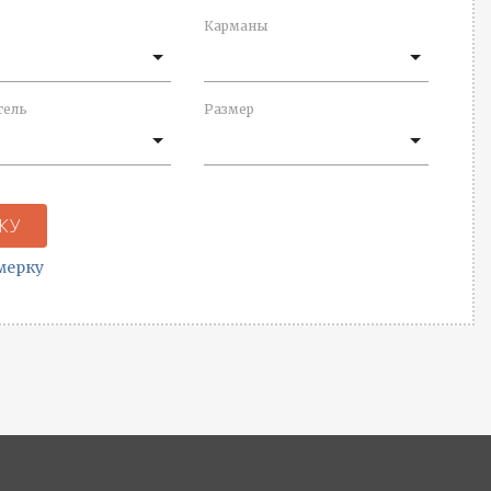
Карманы
тель
Размер
КУ
мерку