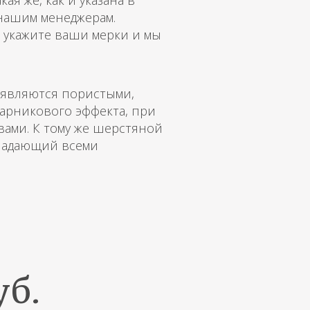
я же, как и указана в
 нашим менеджерам.
, укажите ваши мерки и мы
являются пористыми,
парникового эффекта, при
вами. К тому же шерстяной
бладающий всеми
уб.