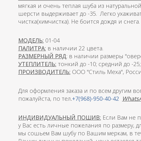
мягкая и очень теплая шуба из натуральн
шерсти выдерживает до -35. Легко ухаживат
чистка(химчистка). Не боится дождя и снега.
МОДЕЛЬ:
01-04
ПАЛИТРА:
в наличии 22 цвета.
РАЗМЕРНЫЙ РЯД
: в наличии размеры "овер
УТЕПЛИТЕЛЬ:
тонкий до -10; средний до -25
ПРОИЗВОДИТЕЛЬ:
ООО "Стиль Меха", Росс
Для оформления заказа и по всем другим в
пожалуйста, по тел
.
+7(968)-950-40-42
WhatsA
ИНДИВИДУАЛЬНЫЙ ПОШИВ:
Если Вам не п
у Вас есть личные пожелания по размеру, д
мы сошьем Вам шубу по Вашим меркам, в теч