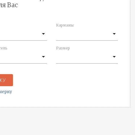
ля Вас
Карманы
тель
Размер
КУ
мерку