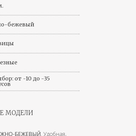
м.
но-бежевый
вицы
езные
бор: от -10 до -35
усов
Е МОДЕЛИ
ЕЖНО-БЕЖЕВЫЙ
. Удобная,